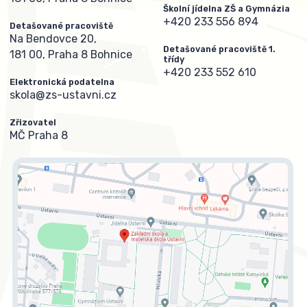
Školní jídelna ZŠ a Gymnázia
+420 233 556 894
Detašované pracoviště
Na Bendovce 20,
Detašované pracoviště 1.
181 00, Praha 8 Bohnice
třídy
+420 233 552 610
Elektronická podatelna
skola@zs-ustavni.cz
Zřizovatel
MČ Praha 8