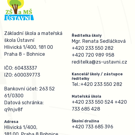
Základní škola a mateřská
Ředitelka školy
škola Ústavní
Mgr. Renata Sedláčková
Hlivická 1/400, 181 00
+420 233 550 282
Praha 8 - Bohnice
+420 720 989 958
reditelka@zs-ustavni.cz
IČO: 60433337
Kancelář školy / zástupce
IZO: 600039773
ředitelky
Tel.:
+420 233 550 282
Bankovní účet: 263 52
61/0300
Mateřská škola
+420 233 550 524
+420
Datová schránka:
733 685 428
q9njv8f
Školní družina
Adresa
+420 733 685 396
Hlivická 1/400,
181 00, Praha 8 Bohnice