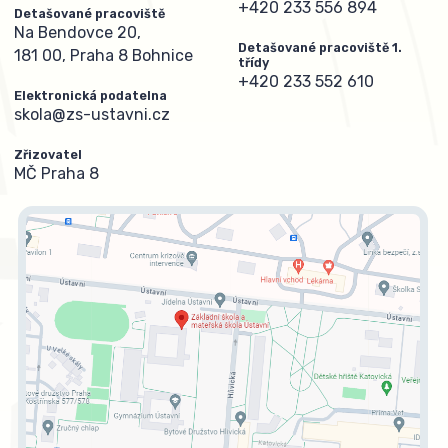
+420 233 556 894
Detašované pracoviště
Na Bendovce 20,
Detašované pracoviště 1.
181 00, Praha 8 Bohnice
třídy
+420 233 552 610
Elektronická podatelna
skola@zs-ustavni.cz
Zřizovatel
MČ Praha 8