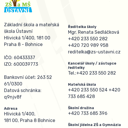
Základní škola a mateřská
Ředitelka školy
škola Ústavní
Mgr. Renata Sedláčková
Hlivická 1/400, 181 00
+420 233 550 282
Praha 8 - Bohnice
+420 720 989 958
reditelka@zs-ustavni.cz
IČO: 60433337
Kancelář školy / zástupce
IZO: 600039773
ředitelky
Tel.:
+420 233 550 282
Bankovní účet: 263 52
61/0300
Mateřská škola
+420 233 550 524
+420
Datová schránka:
733 685 428
q9njv8f
Školní družina
Adresa
+420 733 685 396
Hlivická 1/400,
181 00, Praha 8 Bohnice
Školní jídelna ZŠ a Gymnázia