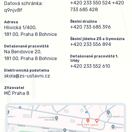
+420 233 550 524
+420
Datová schránka:
733 685 428
q9njv8f
Školní družina
Adresa
+420 733 685 396
Hlivická 1/400,
181 00, Praha 8 Bohnice
Školní jídelna ZŠ a Gymnázia
+420 233 556 894
Detašované pracoviště
Na Bendovce 20,
Detašované pracoviště 1.
181 00, Praha 8 Bohnice
třídy
+420 233 552 610
Elektronická podatelna
skola@zs-ustavni.cz
Zřizovatel
MČ Praha 8