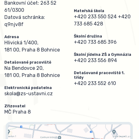
Bankovní účet: 263 52
61/0300
Mateřská škola
+420 233 550 524
+420
Datová schránka:
733 685 428
q9njv8f
Školní družina
Adresa
+420 733 685 396
Hlivická 1/400,
181 00, Praha 8 Bohnice
Školní jídelna ZŠ a Gymnázia
+420 233 556 894
Detašované pracoviště
Na Bendovce 20,
Detašované pracoviště 1.
181 00, Praha 8 Bohnice
třídy
+420 233 552 610
Elektronická podatelna
skola@zs-ustavni.cz
Zřizovatel
MČ Praha 8