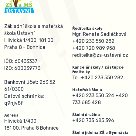
Základní škola a mateřská
Ředitelka školy
škola Ústavní
Mgr. Renata Sedláčková
Hlivická 1/400, 181 00
+420 233 550 282
Praha 8 - Bohnice
+420 720 989 958
reditelka@zs-ustavni.cz
IČO: 60433337
Kancelář školy / zástupce
IZO: 600039773
ředitelky
Tel.:
+420 233 550 282
Bankovní účet: 263 52
61/0300
Mateřská škola
+420 233 550 524
+420
Datová schránka:
733 685 428
q9njv8f
Školní družina
Adresa
+420 733 685 396
Hlivická 1/400,
181 00, Praha 8 Bohnice
Školní jídelna ZŠ a Gymnázia