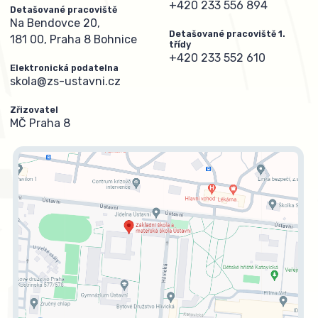
+420 233 556 894
Detašované pracoviště
Na Bendovce 20,
Detašované pracoviště 1.
181 00, Praha 8 Bohnice
třídy
+420 233 552 610
Elektronická podatelna
skola@zs-ustavni.cz
Zřizovatel
MČ Praha 8