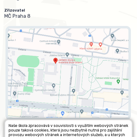
Zřizovatel
MČ Praha 8
Naše škola zpracovává v souvislosti s využitím webových stránek
pouze taková cookies, která jsou nezbytně nutná pro zajištění
Všechna práva vyhrazena. Copyright © 2026 |
Mapa stránek
|
provozu webových stránek a internetových služeb, a u kterých