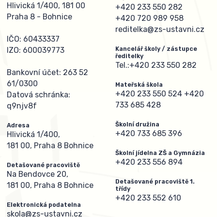
Hlivická 1/400, 181 00
+420 233 550 282
Praha 8 - Bohnice
+420 720 989 958
reditelka@zs-ustavni.cz
IČO: 60433337
Kancelář školy / zástupce
IZO: 600039773
ředitelky
Tel.:
+420 233 550 282
Bankovní účet: 263 52
61/0300
Mateřská škola
+420 233 550 524
+420
Datová schránka:
733 685 428
q9njv8f
Školní družina
Adresa
+420 733 685 396
Hlivická 1/400,
181 00, Praha 8 Bohnice
Školní jídelna ZŠ a Gymnázia
+420 233 556 894
Detašované pracoviště
Na Bendovce 20,
Detašované pracoviště 1.
181 00, Praha 8 Bohnice
třídy
+420 233 552 610
Elektronická podatelna
skola@zs-ustavni.cz