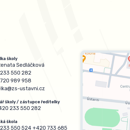
lka školy
Renata Sedláčková
233 550 282
720 989 958
elka@zs-ustavni.cz
ář školy / zástupce ředitelky
420 233 550 282
ká škola
233 550 524
+420 733 685