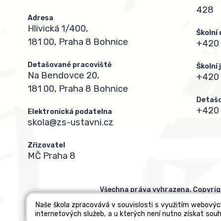
428
Adresa
Hlivická 1/400,
Školní
181 00, Praha 8 Bohnice
+420 
Detašované pracoviště
Školní
Na Bendovce 20,
+420
181 00, Praha 8 Bohnice
Detašo
+420 
Elektronická podatelna
skola@zs-ustavni.cz
Zřizovatel
MČ Praha 8
Všechna práva vyhrazena. Copyrig
Naše škola zpracovává v souvislosti s využitím webovýc
internetových služeb, a u kterých není nutno získat souh