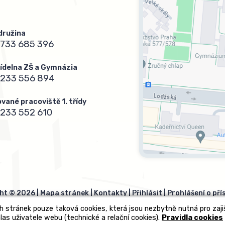
 družina
733 685 396
 jídelna ZŠ a Gymnázia
 233 556 894
vané pracoviště 1. třídy
233 552 610
ht © 2026 |
Mapa stránek
|
Kontakty
|
Přihlásit
|
Prohlášení o pří
h stránek pouze taková cookies, která jsou nezbytně nutná pro zaj
las uživatele webu (technické a relační cookies).
Pravidla cookies