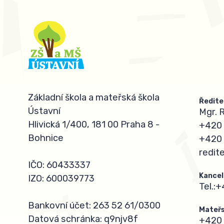
Základní škola a mateřská škola
Ředite
Ústavní
Mgr. 
Hlivická 1/400, 181 00 Praha 8 -
+420 
Bohnice
+420 
redit
IČO: 60433337
Kancel
IZO: 600039773
Tel.:
+
Bankovní účet: 263 52 61/0300
Mateřs
Datová schránka: q9njv8f
+420 