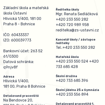
Základní škola a mateřská
Ředitelka školy
škola Ústavní
Mgr. Renata Sedláčková
Hlivická 1/400, 181 00
+420 233 550 282
Praha 8 - Bohnice
+420 720 989 958
reditelka@zs-ustavni.cz
IČO: 60433337
Kancelář školy / zástupce
IZO: 600039773
ředitelky
Tel.:
+420 233 550 282
Bankovní účet: 263 52
61/0300
Mateřská škola
+420 233 550 524
+420
Datová schránka:
733 685 428
q9njv8f
Školní družina
Adresa
+420 733 685 396
Hlivická 1/400,
181 00, Praha 8 Bohnice
Školní jídelna ZŠ a Gymnázia
+420 233 556 894
Detašované pracoviště
Na Bendovce 20,
Detašované pracoviště 1.