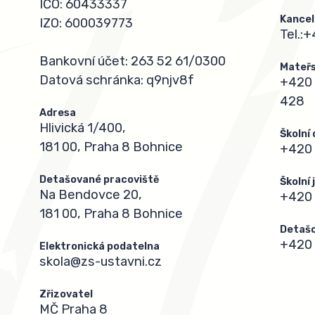
IČO: 60433337
Kancel
IZO: 600039773
Tel.:
+
Bankovní účet: 263 52 61/0300
Mateřs
Datová schránka: q9njv8f
+420 
428
Adresa
Hlivická 1/400,
Školní
181 00, Praha 8 Bohnice
+420 
Detašované pracoviště
Školní
Na Bendovce 20,
+420
181 00, Praha 8 Bohnice
Detašo
+420 
Elektronická podatelna
skola@zs-ustavni.cz
Zřizovatel
MČ Praha 8