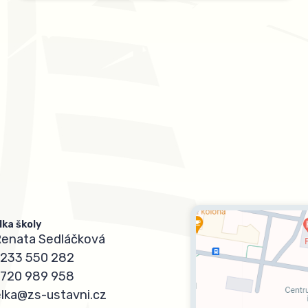
lka školy
Renata Sedláčková
233 550 282
720 989 958
elka@zs-ustavni.cz