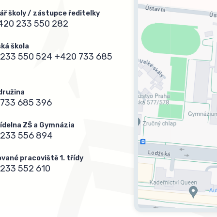
ář školy / zástupce ředitelky
420 233 550 282
ká škola
233 550 524
+420 733 685
 družina
733 685 396
 jídelna ZŠ a Gymnázia
 233 556 894
vané pracoviště 1. třídy
233 552 610