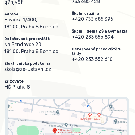
733 685 428
q9njv8f
Školní družina
Adresa
+420 733 685 396
Hlivická 1/400,
181 00, Praha 8 Bohnice
Školní jídelna ZŠ a Gymnázia
+420 233 556 894
Detašované pracoviště
Na Bendovce 20,
Detašované pracoviště 1.
181 00, Praha 8 Bohnice
třídy
+420 233 552 610
Elektronická podatelna
skola@zs-ustavni.cz
Zřizovatel
MČ Praha 8