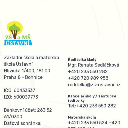
Základní škola a mateřská
Ředitelka školy
škola Ústavní
Mgr. Renata Sedláčková
Hlivická 1/400, 181 00
+420 233 550 282
Praha 8 - Bohnice
+420 720 989 958
reditelka@zs-ustavni.cz
IČO: 60433337
Kancelář školy / zástupce
IZO: 600039773
ředitelky
Tel.:
+420 233 550 282
Bankovní účet: 263 52
61/0300
Mateřská škola
+420 233 550 524
+420
Datová schránka: