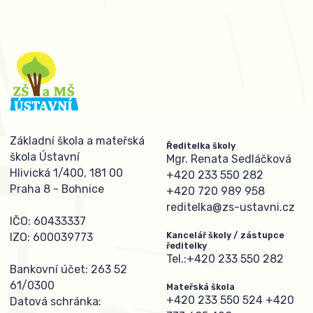
Základní škola a mateřská
Ředitelka školy
škola Ústavní
Mgr. Renata Sedláčková
Hlivická 1/400, 181 00
+420 233 550 282
Praha 8 - Bohnice
+420 720 989 958
reditelka@zs-ustavni.cz
IČO: 60433337
Kancelář školy / zástupce
IZO: 600039773
ředitelky
Tel.:
+420 233 550 282
Bankovní účet: 263 52
61/0300
Mateřská škola
+420 233 550 524
+420
Datová schránka: