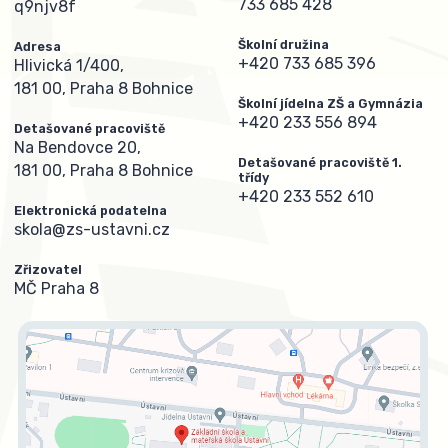
733 685 428
q9njv8f
Školní družina
Adresa
+420 733 685 396
Hlivická 1/400,
181 00, Praha 8 Bohnice
Školní jídelna ZŠ a Gymnázia
+420 233 556 894
Detašované pracoviště
Na Bendovce 20,
Detašované pracoviště 1.
181 00, Praha 8 Bohnice
třídy
+420 233 552 610
Elektronická podatelna
skola@zs-ustavni.cz
Zřizovatel
MČ Praha 8