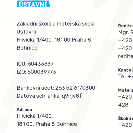
Základní škola a mateřská škola
Ředite
Ústavní
Mgr. 
Hlivická 1/400, 181 00 Praha 8 -
+420 
Bohnice
+420 
redit
IČO: 60433337
Kancel
IZO: 600039773
Tel.:
+
Bankovní účet: 263 52 61/0300
Mateřs
Datová schránka: q9njv8f
+420 
428
Adresa
Hlivická 1/400,
Školní
181 00, Praha 8 Bohnice
+420 