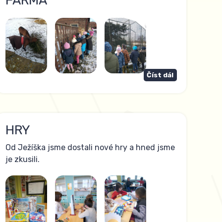
FARMA
Číst dál
HRY
Od Ježíška jsme dostali nové hry a hned jsme
je zkusili.