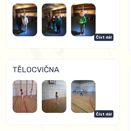
Číst dál
TĚLOCVIČNA
Číst dál