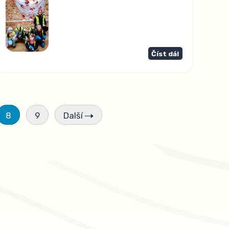
Číst dál
8
9
Další