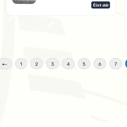
Číst dál
1
2
3
4
5
6
7