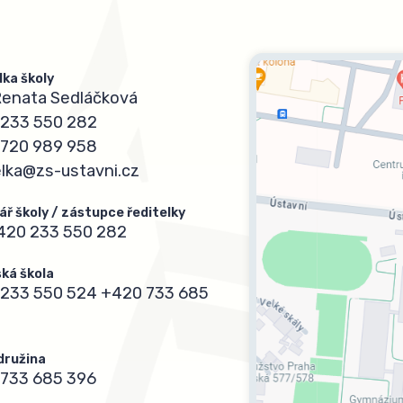
lka školy
Renata Sedláčková
233 550 282
720 989 958
elka@zs-ustavni.cz
ář školy / zástupce ředitelky
420 233 550 282
ká škola
233 550 524
+420 733 685
 družina
733 685 396