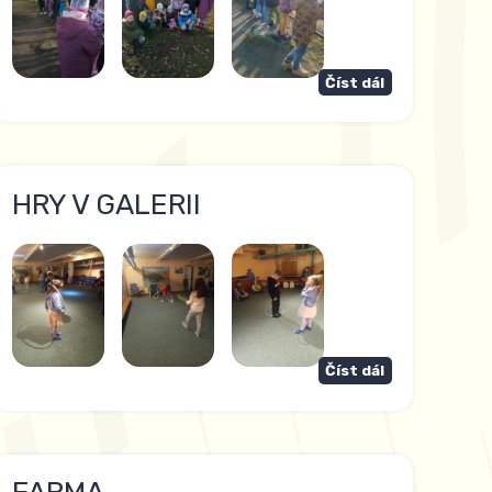
Číst dál
HRY V GALERII
Číst dál