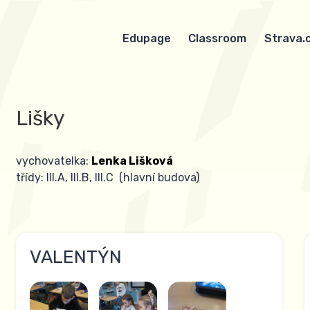
Edupage
Classroom
Strava.
Lišky
vychovatelka:
Lenka Lišková
třídy: III.A, III.B, III.C (hlavní budova)
VALENTÝN