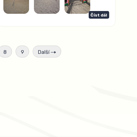
Číst dál
8
9
Další