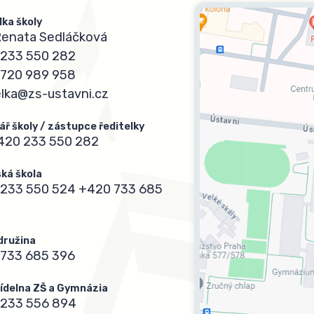
lka školy
Renata Sedláčková
233 550 282
720 989 958
elka@zs-ustavni.cz
ář školy / zástupce ředitelky
420 233 550 282
ká škola
233 550 524
+420 733 685
 družina
733 685 396
 jídelna ZŠ a Gymnázia
 233 556 894