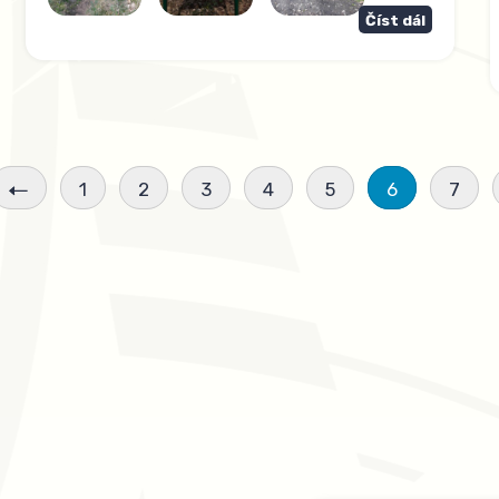
Číst dál
1
2
3
4
5
6
7