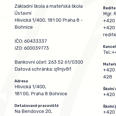
Základní škola a mateřská škola
Ředite
Ústavní
Mgr. 
Hlivická 1/400, 181 00 Praha 8 -
+420 
Bohnice
+420 
redit
IČO: 60433337
Kancel
IZO: 600039773
Tel.:
+
Bankovní účet: 263 52 61/0300
Mateřs
Datová schránka: q9njv8f
+420 
428
Adresa
Hlivická 1/400,
Školní
181 00, Praha 8 Bohnice
+420 
Detašované pracoviště
Školní
Na Bendovce 20,
+420