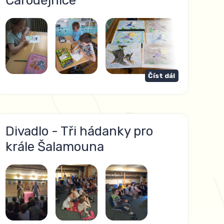
Čarodějnice
Číst dál
Divadlo - Tři hádanky pro
krále Šalamouna