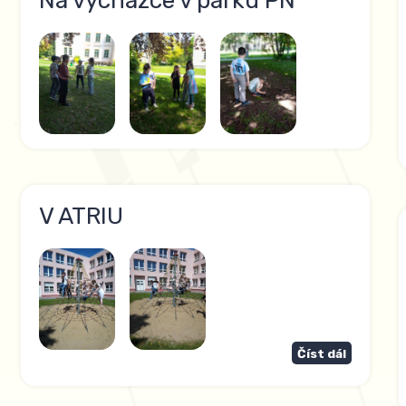
Na vycházce v parku PN
V ATRIU
Číst dál