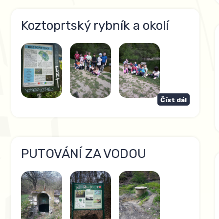
Koztoprtský rybník a okolí
Číst dál
PUTOVÁNÍ ZA VODOU