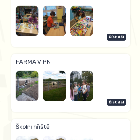
Číst dál
FARMA V PN
Číst dál
Školní hřiště