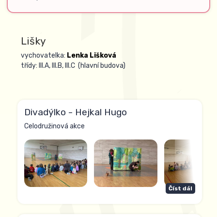
Lišky
vychovatelka:
Lenka Lišková
třídy: III.A, III.B, III.C (hlavní budova)
Divadýlko - Hejkal Hugo
Celodružinová akce
Číst dál