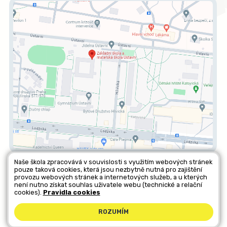
Naše škola zpracovává v souvislosti s využitím webových stránek
pouze taková cookies, která jsou nezbytně nutná pro zajištění
Všechna práva vyhrazena. Copyright © 2026 |
Mapa stránek
|
provozu webových stránek a internetových služeb, a u kterých
není nutno získat souhlas uživatele webu (technické a relační
Kontakty
|
Přihlásit
|
Prohlášení o přístupnosti
|
Pravidla COOKIES
|
cookies).
Pravidla cookies
GDPR
ROZUMÍM