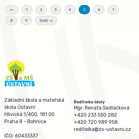
1
2
3
4
5
6
7
8
9
Další
Základní škola a mateřská
Ředitelka školy
škola Ústavní
Mgr. Renata Sedláčková
Hlivická 1/400, 181 00
+420 233 550 282
Praha 8 - Bohnice
+420 720 989 958
reditelka@zs-ustavni.cz
IČO: 60433337