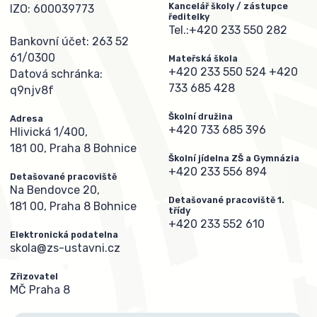
Kancelář školy / zástupce
IZO: 600039773
ředitelky
Tel.:
+420 233 550 282
Bankovní účet: 263 52
61/0300
Mateřská škola
+420 233 550 524
+420
Datová schránka:
733 685 428
q9njv8f
Školní družina
Adresa
+420 733 685 396
Hlivická 1/400,
181 00, Praha 8 Bohnice
Školní jídelna ZŠ a Gymnázia
+420 233 556 894
Detašované pracoviště
Na Bendovce 20,
Detašované pracoviště 1.
181 00, Praha 8 Bohnice
třídy
+420 233 552 610
Elektronická podatelna
skola@zs-ustavni.cz
Zřizovatel
MČ Praha 8