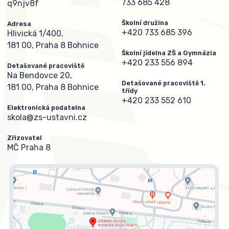
733 685 428
q9njv8f
Školní družina
Adresa
+420 733 685 396
Hlivická 1/400,
181 00, Praha 8 Bohnice
Školní jídelna ZŠ a Gymnázia
+420 233 556 894
Detašované pracoviště
Na Bendovce 20,
Detašované pracoviště 1.
181 00, Praha 8 Bohnice
třídy
+420 233 552 610
Elektronická podatelna
skola@zs-ustavni.cz
Zřizovatel
MČ Praha 8