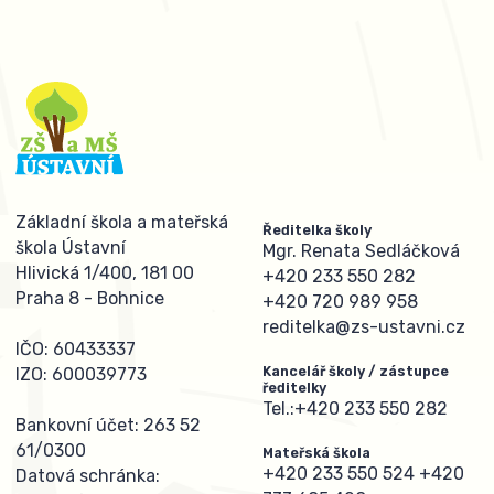
Základní škola a mateřská
Ředitelka školy
škola Ústavní
Mgr. Renata Sedláčková
Hlivická 1/400, 181 00
+420 233 550 282
Praha 8 - Bohnice
+420 720 989 958
reditelka@zs-ustavni.cz
IČO: 60433337
Kancelář školy / zástupce
IZO: 600039773
ředitelky
Tel.:
+420 233 550 282
Bankovní účet: 263 52
61/0300
Mateřská škola
+420 233 550 524
+420
Datová schránka: